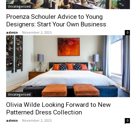
Uncategorized
Proenza Schouler Advice to Young
Designers: Start Your Own Business
admin
-
November 2, 2025
0
Uncategorized
Olivia Wilde Looking Forward to New
Patterned Dress Collection
admin
-
November 2, 2025
0