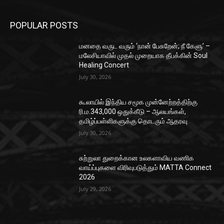
POPULAR POSTS
மனதை வருட வரும் ‘நான் பேசுறேன்; நீ கேளு’ –
மலேசியாவில் முதல் முறையாக தீபக்கின் Soul
Healing Concert
July 30, 2026
கூலாயில் இந்திய சமூக முன்னேற்றத்திற்கு
ரி.ம.343,000 ஒதுக்கீடு – ஆலயங்கள்,
தமிழ்ப்பள்ளிகளுக்கு தொடரும் ஆதரவு
July 30, 2026
சுற்றுலா துறைக்கான உலகளாவிய வணிக
வாய்ப்புகளை விரிவுபடுத்தும் MATTA Connect
2026
July 29, 2026