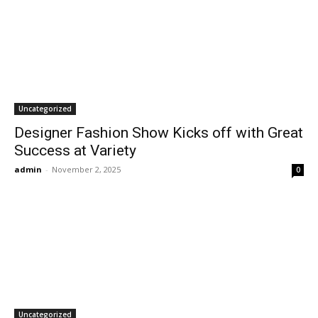
Uncategorized
Designer Fashion Show Kicks off with Great
Success at Variety
admin
-
November 2, 2025
0
Uncategorized