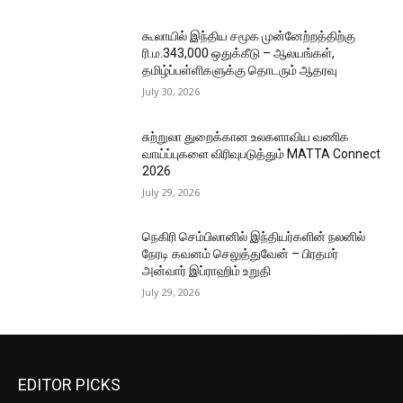
கூலாயில் இந்திய சமூக முன்னேற்றத்திற்கு
ரி.ம.343,000 ஒதுக்கீடு – ஆலயங்கள்,
தமிழ்ப்பள்ளிகளுக்கு தொடரும் ஆதரவு
July 30, 2026
சுற்றுலா துறைக்கான உலகளாவிய வணிக
வாய்ப்புகளை விரிவுபடுத்தும் MATTA Connect
2026
July 29, 2026
நெகிரி செம்பிலானில் இந்தியர்களின் நலனில்
நேரடி கவனம் செலுத்துவேன் – பிரதமர்
அன்வார் இப்ராஹிம் உறுதி
July 29, 2026
EDITOR PICKS