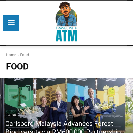
Home
Food
FOOD
FOOD
Carlsberg Malaysia Advances Forest
Biodiversity via RM600,000 Partnership