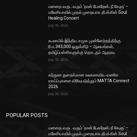
மனதை வருட வரும் ‘நான் பேசுறேன்; நீ கேளு’ –
மலேசியாவில் முதல் முறையாக தீபக்கின் Soul
Healing Concert
July 30, 2026
கூலாயில் இந்திய சமூக முன்னேற்றத்திற்கு
ரி.ம.343,000 ஒதுக்கீடு – ஆலயங்கள்,
தமிழ்ப்பள்ளிகளுக்கு தொடரும் ஆதரவு
July 30, 2026
சுற்றுலா துறைக்கான உலகளாவிய வணிக
வாய்ப்புகளை விரிவுபடுத்தும் MATTA Connect
2026
July 29, 2026
POPULAR POSTS
மனதை வருட வரும் ‘நான் பேசுறேன்; நீ கேளு’ –
மலேசியாவில் முதல் முறையாக தீபக்கின் Soul