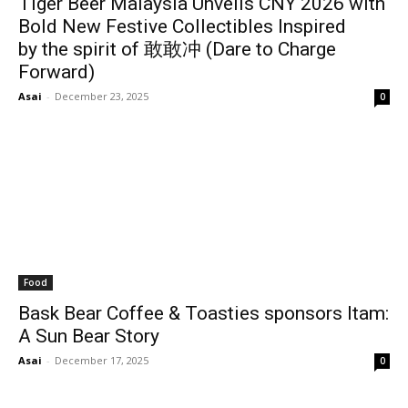
Tiger Beer Malaysia Unveils CNY 2026 with
Bold New Festive Collectibles Inspired
by the spirit of 敢敢冲 (Dare to Charge
Forward)
Asai
-
December 23, 2025
0
Food
Bask Bear Coffee & Toasties sponsors Itam:
A Sun Bear Story
Asai
-
December 17, 2025
0