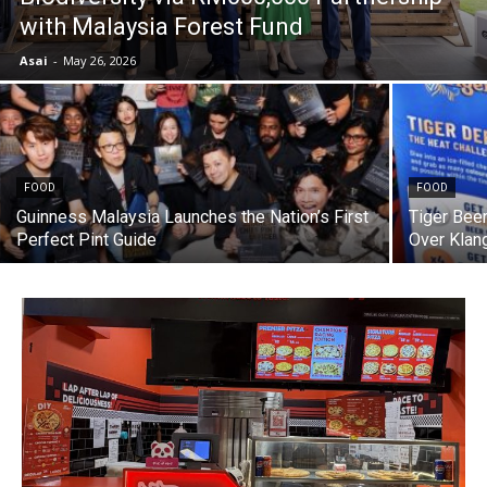
with Malaysia Forest Fund
Asai
-
May 26, 2026
FOOD
FOOD
Guinness Malaysia Launches the Nation’s First
Tiger Beer
Perfect Pint Guide
Over Klan