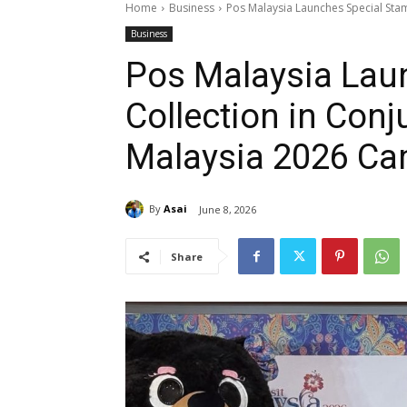
Home
Business
Pos Malaysia Launches Special Stamp
Business
Pos Malaysia Lau
Collection in Conj
Malaysia 2026 C
By
Asai
June 8, 2026
Share