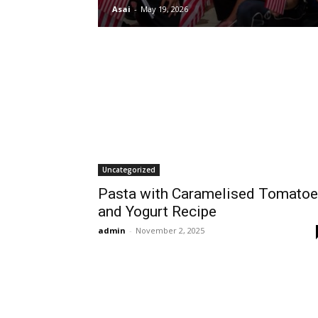
Asai
-
May 19, 2026
Uncategorized
Pasta with Caramelised Tomato
and Yogurt Recipe
admin
-
November 2, 2025