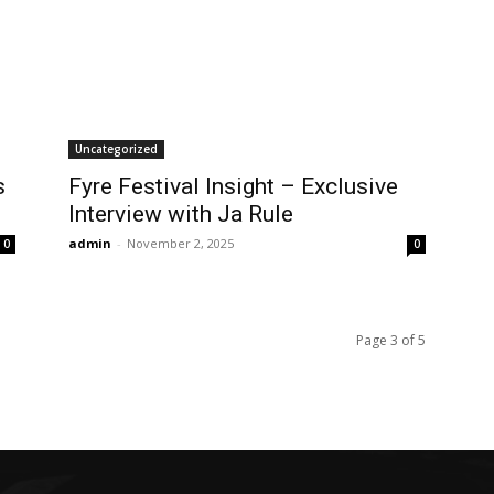
Uncategorized
s
Fyre Festival Insight – Exclusive
Interview with Ja Rule
admin
-
November 2, 2025
0
0
Page 3 of 5