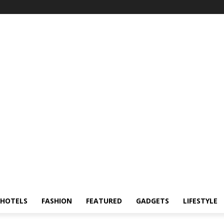
HOTELS
FASHION
FEATURED
GADGETS
LIFESTYLE