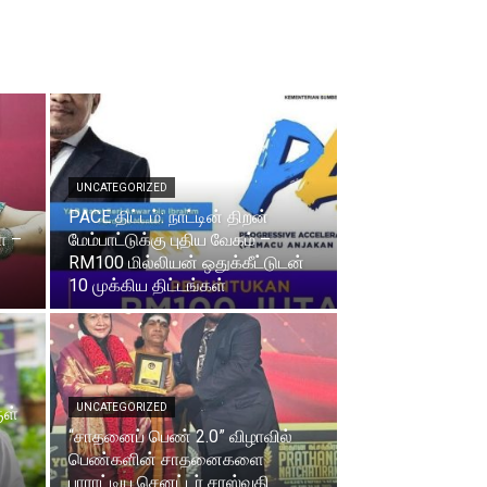
UNCATEGORIZED
PACE திட்டம்: நாட்டின் திறன்
ா –
மேம்பாட்டுக்கு புதிய வேகம் –
RM100 மில்லியன் ஒதுக்கீட்டுடன்
10 முக்கிய திட்டங்கள்
UNCATEGORIZED
ுள்
“சாதனைப் பெண் 2.0” விழாவில்
பெண்களின் சாதனைகளை
பாராட்டிய செனட்டர் சரஸ்வதி