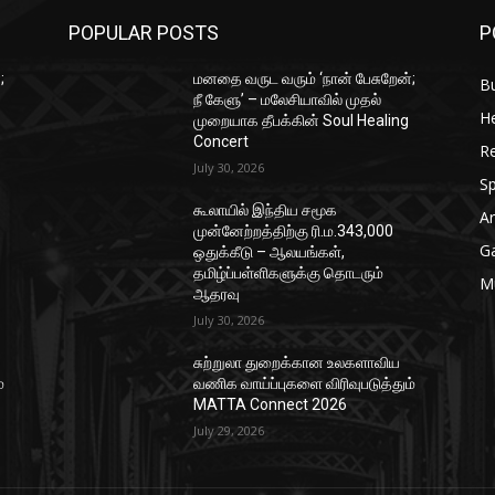
POPULAR POSTS
P
;
மனதை வருட வரும் ‘நான் பேசுறேன்;
B
நீ கேளு’ – மலேசியாவில் முதல்
He
முறையாக தீபக்கின் Soul Healing
Concert
R
July 30, 2026
Sp
கூலாயில் இந்திய சமூக
Ar
முன்னேற்றத்திற்கு ரி.ம.343,000
G
ஒதுக்கீடு – ஆலயங்கள்,
தமிழ்ப்பள்ளிகளுக்கு தொடரும்
M
ஆதரவு
July 30, 2026
சுற்றுலா துறைக்கான உலகளாவிய
்
வணிக வாய்ப்புகளை விரிவுபடுத்தும்
MATTA Connect 2026
July 29, 2026