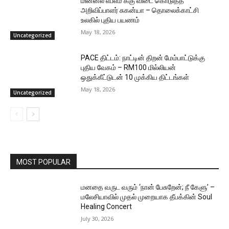
மின்னல் எப்எம் க்கு விடை கொடுத்த
அறிவிப்பாளர் சுகன்யா – தொலைக்காட்சி
உலகில் புதிய பயணம்
May 18, 2026
Uncategorized
PACE திட்டம்: நாட்டின் திறன் மேம்பாட்டுக்கு
புதிய வேகம் – RM100 மில்லியன்
ஒதுக்கீட்டுடன் 10 முக்கிய திட்டங்கள்
May 18, 2026
Uncategorized
MOST POPULAR
மனதை வருட வரும் ‘நான் பேசுறேன்; நீ கேளு’ –
மலேசியாவில் முதல் முறையாக தீபக்கின் Soul
Healing Concert
July 30, 2026