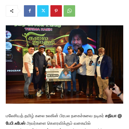
மலேசியத் தமிழ் கலை உலகின் பிரபல நகைச்சுவை நடிகர்
சதியா @
பேபி ஃபேஸ்
அவர்களை கௌரவிக்கும் வகையில்