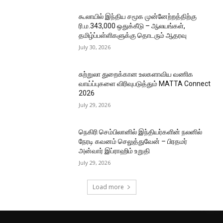
கூலாயில் இந்திய சமூக முன்னேற்றத்திற்கு
ரி.ம.343,000 ஒதுக்கீடு – ஆலயங்கள்,
தமிழ்ப்பள்ளிகளுக்கு தொடரும் ஆதரவு
July 30, 2026
சுற்றுலா துறைக்கான உலகளாவிய வணிக
வாய்ப்புகளை விரிவுபடுத்தும் MATTA Connect
2026
July 29, 2026
நெகிரி செம்பிலானில் இந்தியர்களின் நலனில்
நேரடி கவனம் செலுத்துவேன் – பிரதமர்
அன்வார் இப்ராஹிம் உறுதி
July 29, 2026
Load more