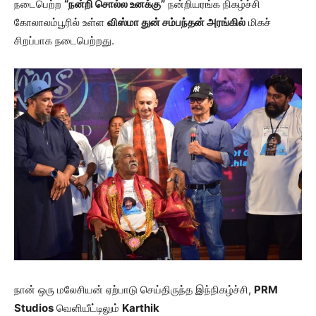
நடைபெற்ற
“நன்றி சொல்ல உனக்கு”
நன்றியரங்க நிகழ்ச்சி
கோலாலம்பூரில் உள்ள
விஸ்மா துன் சம்பந்தன் அரங்கில்
மிகச்
சிறப்பாக நடைபெற்றது.
நான் ஒரு மலேசியன் ஏற்பாடு செய்திருந்த இந்நிகழ்ச்சி,
PRM
Studios
வெளியீட்டிலும்
Karthik